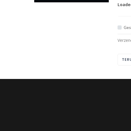
Loade
Ges
Verzen
TER