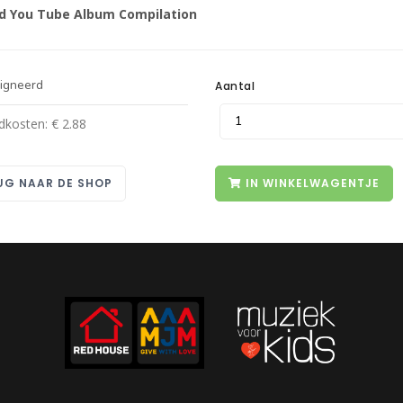
d You Tube Album Compilation
igneerd
Aantal
dkosten: € 2.88
UG NAAR DE SHOP
IN WINKELWAGENTJE