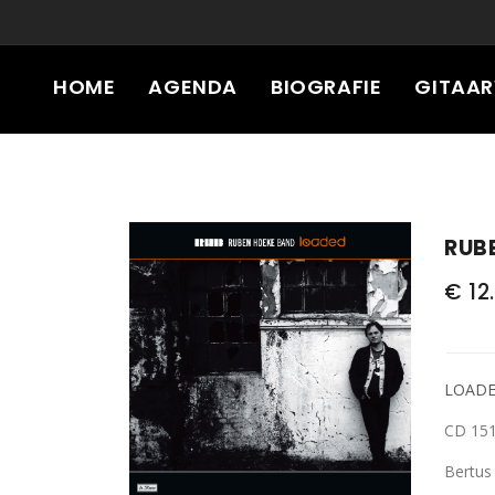
HOME
AGENDA
BIOGRAFIE
GITAA
GEAR
PRESSKIT
CONTACT
RUB
€ 12
LOADE
CD 151
Bertus 