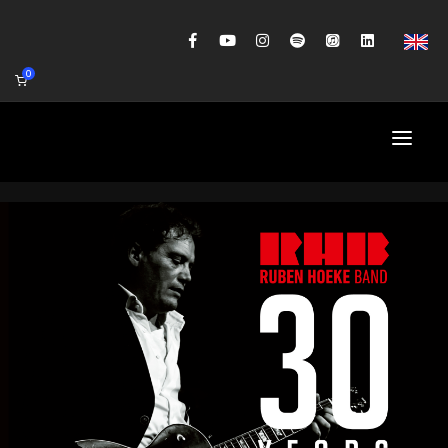
0
HOME
AGENDA
BIOGRAFIE
GITAARWORKSHOP
BANDCOACHING
SHOP