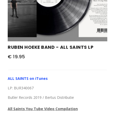
PERS
COLUMNS
MEDIA
NIEUWS
RUBEN HOEKE BAND - ALL SAINTS LP
GEAR
€ 19.95
PRESSKIT
CONTACT
ALL SAINTS on iTunes
LP: BUR340067
Butler Records 2019 / Bertus Distributie
All Saints You Tube Video Compilation