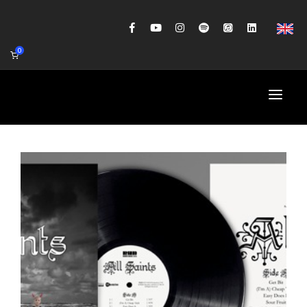
0
HOME
AGENDA
BIOGRAFIE
GITAARWORKSHOP
BANDCOACHING
SHOP