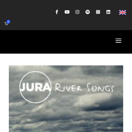
0
HOME
AGENDA
BIOGRAFIE
GITAARWORKSHOP
BANDCOACHING
SHOP