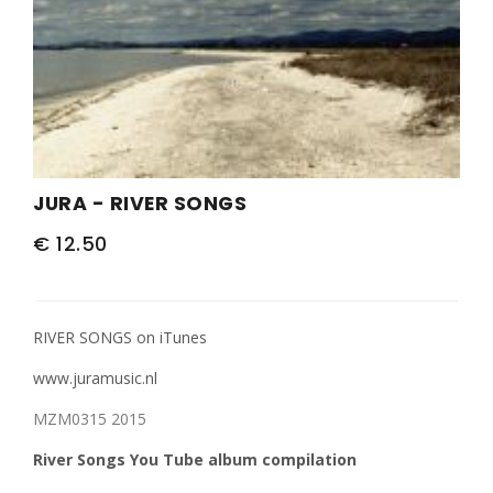
PERS
COLUMNS
MEDIA
NIEUWS
JURA - RIVER SONGS
GEAR
€ 12.50
PRESSKIT
CONTACT
RIVER SONGS on iTunes
www.juramusic.nl
MZM0315 2015
River Songs You Tube album compilation