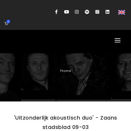
0
HOME
Home
AGENDA
BIOGRAFIE
GITAARWORKSHOP
BANDCOACHING
'Uitzonderlijk akoustisch duo' - Zaans
SHOP
stadsblad 09-03