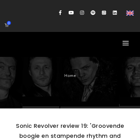
0
HOME
Home
AGENDA
BIOGRAFIE
GITAARWORKSHOP
BANDCOACHING
Sonic Revolver review 19: 'Groovende
SHOP
boogie en stampende rhythm and