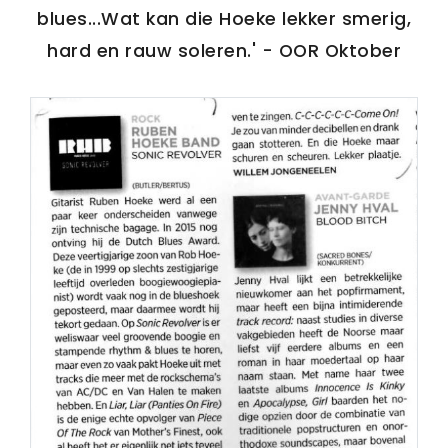
blues...Wat kan die Hoeke lekker smerig,
PERS
hard en rauw soleren.' - OOR Oktober
COLUMNS
MEDIA
NIEUWS
GEAR
PRESSKIT
CONTACT