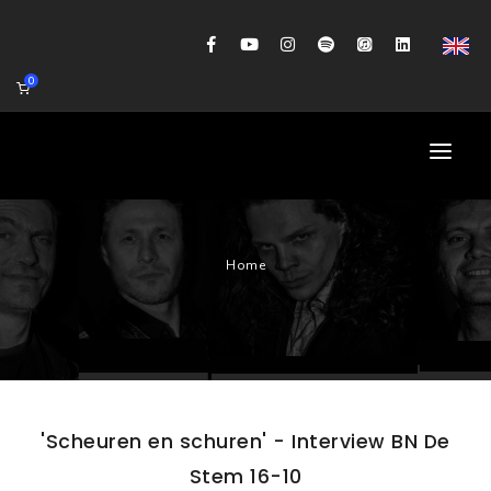
0
HOME
Home
AGENDA
BIOGRAFIE
GITAARWORKSHOP
BANDCOACHING
'Scheuren en schuren' - Interview BN De
SHOP
Stem 16-10