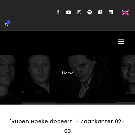
0
HOME
Home
AGENDA
BIOGRAFIE
GITAARWORKSHOP
BANDCOACHING
'Ruben Hoeke doceert' - Zaankanter 02-
SHOP
03