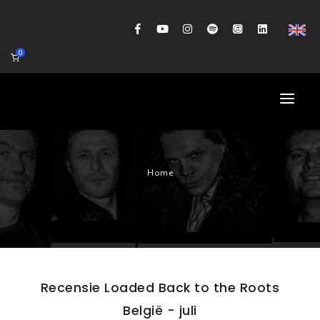
0
HOME
Home
AGENDA
BIOGRAFIE
GITAARWORKSHOP
BANDCOACHING
Recensie Loaded Back to the Roots
SHOP
België - juli