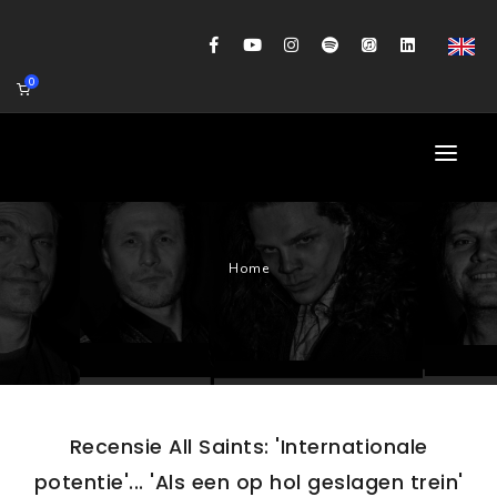
0
HOME
Home
AGENDA
BIOGRAFIE
GITAARWORKSHOP
BANDCOACHING
Recensie All Saints: 'Internationale
SHOP
potentie'... 'Als een op hol geslagen trein'