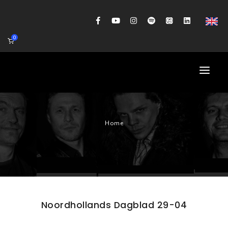
0
HOME
Home
AGENDA
BIOGRAFIE
GITAARWORKSHOP
BANDCOACHING
Noordhollands Dagblad 29-04
SHOP