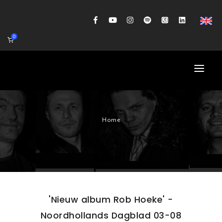
0
HOME
Home
AGENDA
BIOGRAFIE
GITAARWORKSHOP
BANDCOACHING
'Nieuw album Rob Hoeke' -
SHOP
Noordhollands Dagblad 03-08