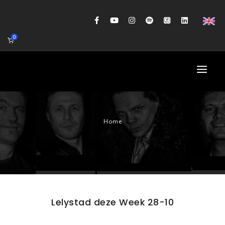
0
HOME
Home
AGENDA
BIOGRAFIE
GITAARWORKSHOP
BANDCOACHING
Lelystad deze Week 28-10
SHOP