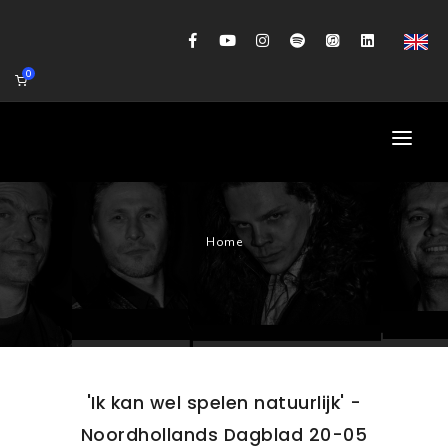
0
HOME
Home
AGENDA
BIOGRAFIE
GITAARWORKSHOP
BANDCOACHING
'Ik kan wel spelen natuurlijk' -
SHOP
Noordhollands Dagblad 20-05