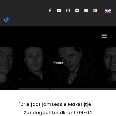
0
HOME
Home
AGENDA
BIOGRAFIE
GITAARWORKSHOP
BANDCOACHING
'Drie jaar jamsessie Makerijtje' -
SHOP
Zondagochtendkrant 09-04