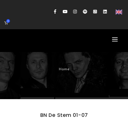
0
HOME
Home
AGENDA
BIOGRAFIE
GITAARWORKSHOP
BANDCOACHING
BN De Stem 01-07
SHOP