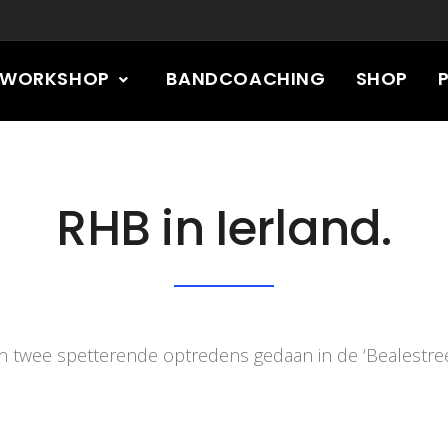
RWORKSHOP
BANDCOACHING
SHOP
RHB in Ierland.
n twee spetterende optredens gedaan in de ‘Bealestree