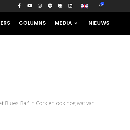
0
PERS
COLUMNS
MEDIA
NIEUWS
t Blues Bar’ in Cork en ook nog wat van