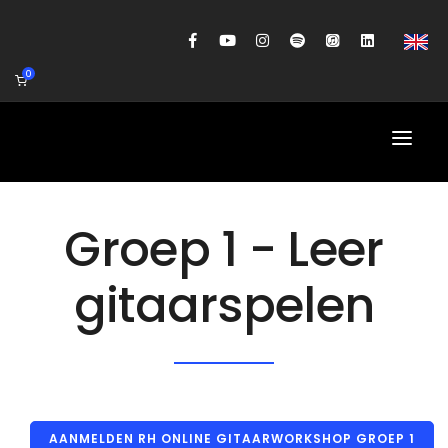
0
HOME
Groep 1 - Leer
AGENDA
gitaarspelen
BIOGRAFIE
GITAARWORKSHOP
BANDCOACHING
SHOP
AANMELDEN RH ONLINE GITAARWORKSHOP GROEP 1