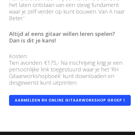
het laten ontstaan van een stevig fundament
waar je zelf verder op kunt bouwen. Van A naar
Beter.’
Altijd al eens gitaar willen leren spelen?
Dan is dit je kans!
Kosten:
Tien avonden: €175,- Na inschrijving krijg je een
persoonlijke link toegestuurd waar je het ‘RH
Gitaarworkshopboek’ kunt downloaden en
desgewenst kunt uitprinten.
AANMELDEN RH ONLINE GITAARWORKSHOP GROEP 1