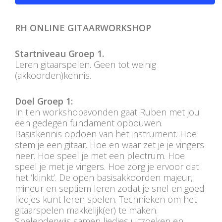
PERS
RH ONLINE GITAARWORKSHOP
COLUMNS
Startniveau Groep 1.
MEDIA
Leren gitaarspelen. Geen tot weinig
(akkoorden)kennis.
NIEUWS
Doel Groep 1:
GEAR
In tien workshopavonden gaat Ruben met jou
een gedegen fundament opbouwen.
PRESSKIT
Basiskennis opdoen van het instrument. Hoe
stem je een gitaar. Hoe en waar zet je je vingers
CONTACT
neer. Hoe speel je met een plectrum. Hoe
speel je met je vingers. Hoe zorg je ervoor dat
het ‘klinkt’. De open basisakkoorden majeur,
mineur en septiem leren zodat je snel en goed
liedjes kunt leren spelen. Technieken om het
gitaarspelen makkelijk(er) te maken.
Spelenderwijs samen liedjes uitzoeken en