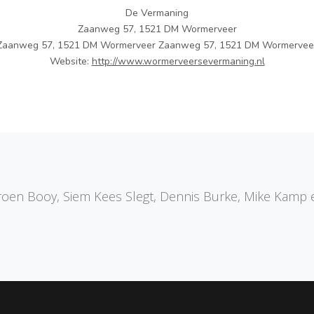
De Vermaning
Zaanweg 57, 1521 DM Wormerveer
Zaanweg 57, 1521 DM Wormerveer Zaanweg 57, 1521 DM Wormervee
Website:
http://www.wormerveersevermaning.nl
eroen Booy, Siem Kees Slegt, Dennis Burke, Mike Kam