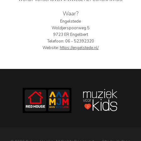
PERS
Waar?
Engelstede
COLUMNS
Woldjerspoorweg 5
9723 ER Engelbert
MEDIA
Telefoon: 06 - 52392320
Website:
https://engelstede.nl/
NIEUWS
GEAR
PRESSKIT
CONTACT