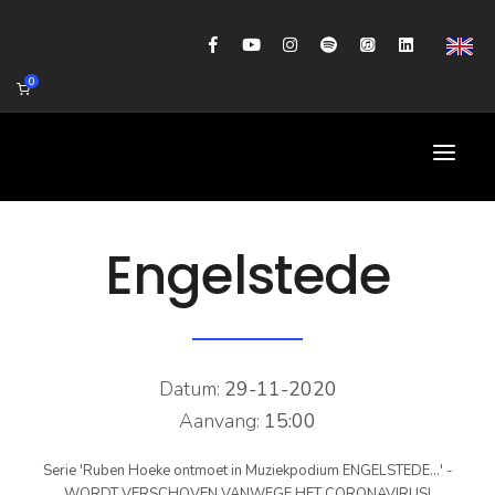
0
HOME
Engelstede
AGENDA
BIOGRAFIE
GITAARWORKSHOP
Datum:
29-11-2020
Aanvang:
15:00
BANDCOACHING
Serie 'Ruben Hoeke ontmoet in Muziekpodium ENGELSTEDE...' -
SHOP
WORDT VERSCHOVEN VANWEGE HET CORONAVIRUS!