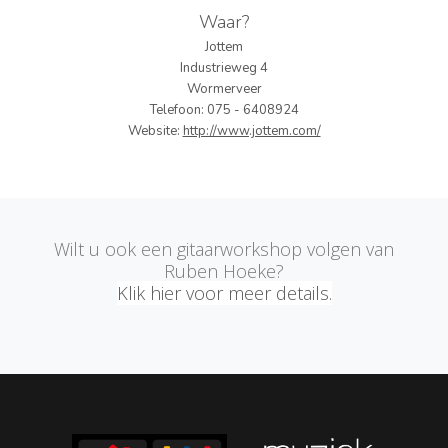
Waar?
PERS
Jottem
Industrieweg 4
COLUMNS
Wormerveer
Telefoon: 075 - 6408924
MEDIA
Website:
http://www.jottem.com/
NIEUWS
GEAR
Wilt u ook een gitaarworkshop volgen van
PRESSKIT
Ruben Hoeke?
Klik hier voor meer details.
CONTACT