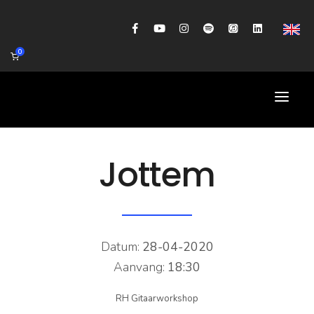
0
HOME
Jottem
AGENDA
BIOGRAFIE
GITAARWORKSHOP
Datum:
28-04-2020
Aanvang:
18:30
BANDCOACHING
RH Gitaarworkshop
SHOP