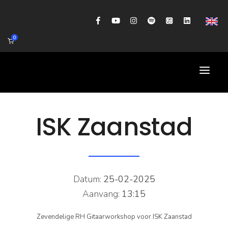
0
HOME
ISK Zaanstad
AGENDA
BIOGRAFIE
GITAARWORKSHOP
Datum:
25-02-2025
Aanvang:
13:15
BANDCOACHING
Zevendelige RH Gitaarworkshop voor ISK Zaanstad
SHOP