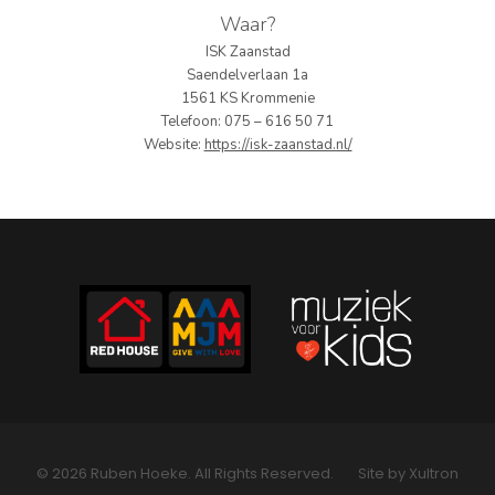
Waar?
PERS
ISK Zaanstad
Saendelverlaan 1a
COLUMNS
1561 KS Krommenie
Telefoon: 075 – 616 50 71
MEDIA
Website:
https://isk-zaanstad.nl/
NIEUWS
GEAR
PRESSKIT
CONTACT
© 2026 Ruben Hoeke. All Rights Reserved.
Site by Xultron