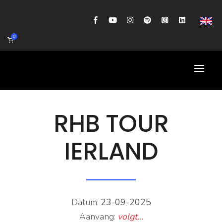
0
HOME
RHB TOUR
AGENDA
IERLAND
BIOGRAFIE
GITAARWORKSHOP
BANDCOACHING
Datum:
23-09-2025
SHOP
Aanvang:
volgt...