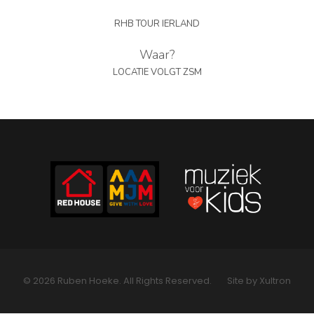
PERS
RHB TOUR IERLAND
COLUMNS
Waar?
LOCATIE VOLGT ZSM
MEDIA
NIEUWS
GEAR
PRESSKIT
CONTACT
© 2026 Ruben Hoeke. All Rights Reserved.
Site by Xultron