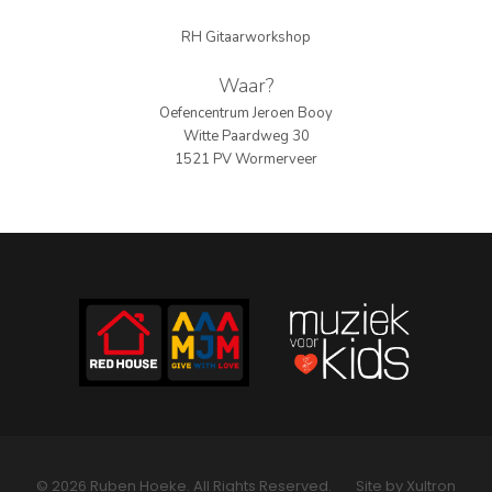
PERS
RH Gitaarworkshop
COLUMNS
Waar?
Oefencentrum Jeroen Booy
MEDIA
Witte Paardweg 30
1521 PV Wormerveer
NIEUWS
GEAR
PRESSKIT
CONTACT
© 2026 Ruben Hoeke. All Rights Reserved.
Site by Xultron