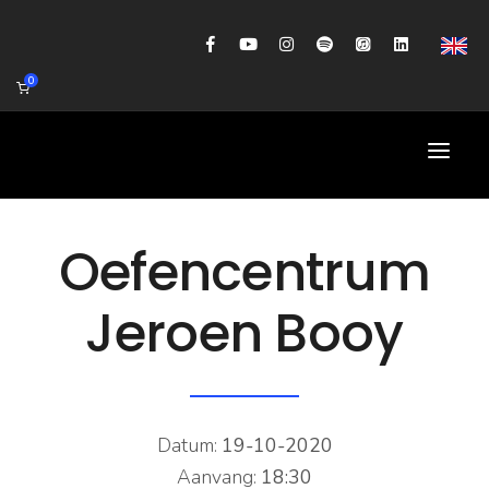
0
HOME
Oefencentrum
AGENDA
Jeroen Booy
BIOGRAFIE
GITAARWORKSHOP
BANDCOACHING
Datum:
19-10-2020
SHOP
Aanvang:
18:30