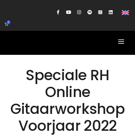
0
HOME
Speciale RH
AGENDA
Online
BIOGRAFIE
Gitaarworkshop
GITAARWORKSHOP
BANDCOACHING
Voorjaar 2022
SHOP