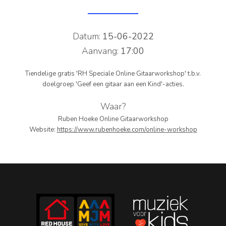
PERS
Datum:
15-06-2022
COLUMNS
Aanvang:
17:00
MEDIA
Tiendelige gratis 'RH Speciale Online Gitaarworkshop' t.b.v.
NIEUWS
doelgroep 'Geef een gitaar aan een Kind'-acties.
GEAR
Waar?
Ruben Hoeke Online Gitaarworkshop
PRESSKIT
Website:
https://www.rubenhoeke.com/online-workshop
CONTACT