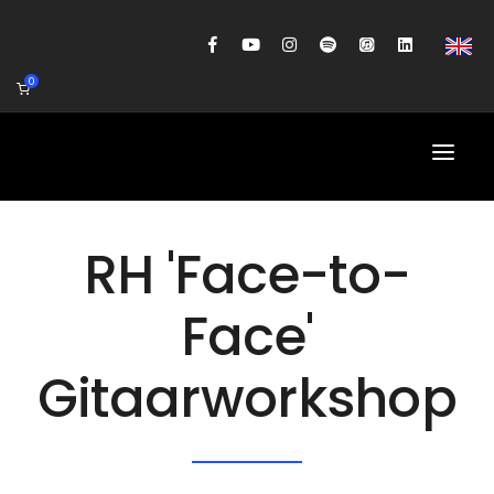
0
HOME
RH 'Face-to-
AGENDA
Face'
BIOGRAFIE
Gitaarworkshop
GITAARWORKSHOP
BANDCOACHING
SHOP