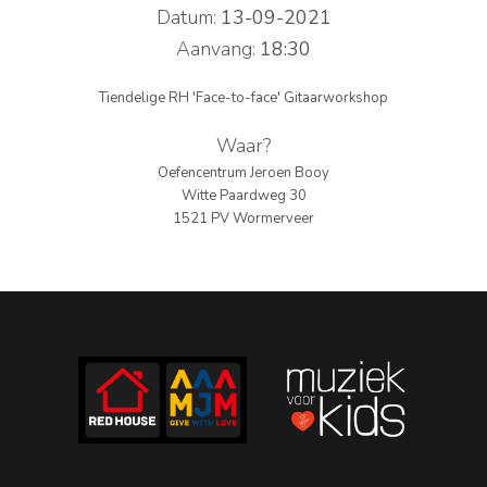
Datum:
13-09-2021
PERS
Aanvang:
18:30
COLUMNS
Tiendelige RH 'Face-to-face' Gitaarworkshop
MEDIA
Waar?
Oefencentrum Jeroen Booy
NIEUWS
Witte Paardweg 30
1521 PV Wormerveer
GEAR
PRESSKIT
CONTACT