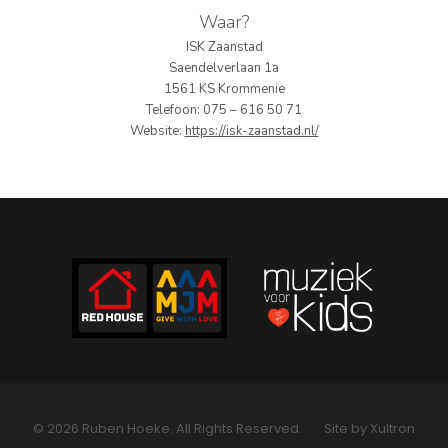
Waar?
PERS
ISK Zaanstad
Saendelverlaan 1a
COLUMNS
1561 KS Krommenie
Telefoon: 075 – 616 50 71
MEDIA
Website:
https://isk-zaanstad.nl/
NIEUWS
GEAR
PRESSKIT
CONTACT
© 2026 Ruben Hoeke. All Rights Reserved.
Site by Xultron