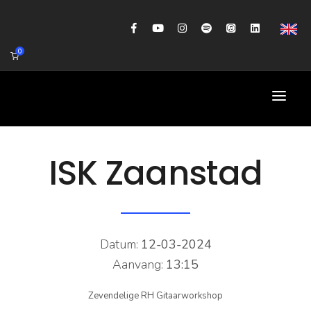
0
HOME
ISK Zaanstad
AGENDA
BIOGRAFIE
GITAARWORKSHOP
Datum:
12-03-2024
Aanvang:
13:15
BANDCOACHING
Zevendelige RH Gitaarworkshop
SHOP