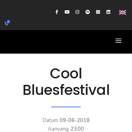
0
HOME
Cool
AGENDA
Bluesfestival
BIOGRAFIE
GITAARWORKSHOP
BANDCOACHING
Datum:
09-06-2018
SHOP
Aanvang:
23:00