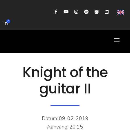
0
HOME
Knight of the
AGENDA
guitar II
BIOGRAFIE
GITAARWORKSHOP
BANDCOACHING
Datum:
09-02-2019
SHOP
Aanvang:
20:15