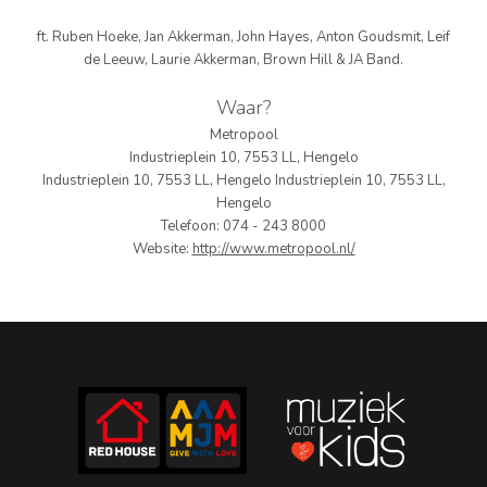
PERS
ft. Ruben Hoeke, Jan Akkerman, John Hayes, Anton Goudsmit, Leif
de Leeuw, Laurie Akkerman, Brown Hill & JA Band.
COLUMNS
Waar?
MEDIA
Metropool
Industrieplein 10, 7553 LL, Hengelo
NIEUWS
Industrieplein 10, 7553 LL, Hengelo Industrieplein 10, 7553 LL,
Hengelo
GEAR
Telefoon: 074 - 243 8000
Website:
http://www.metropool.nl/
PRESSKIT
CONTACT