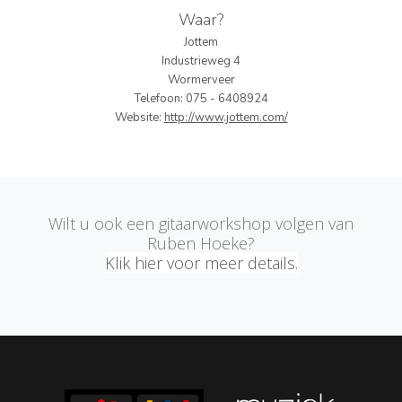
Waar?
PERS
Jottem
Industrieweg 4
COLUMNS
Wormerveer
Telefoon: 075 - 6408924
MEDIA
Website:
http://www.jottem.com/
NIEUWS
GEAR
Wilt u ook een gitaarworkshop volgen van
PRESSKIT
Ruben Hoeke?
Klik hier voor meer details.
CONTACT