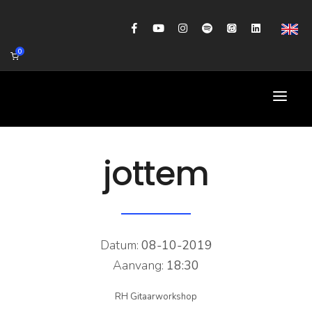
0
HOME
jottem
AGENDA
BIOGRAFIE
GITAARWORKSHOP
Datum:
08-10-2019
Aanvang:
18:30
BANDCOACHING
RH Gitaarworkshop
SHOP