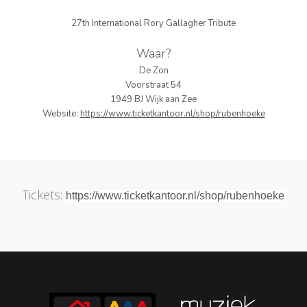
PERS
27th International Rory Gallagher Tribute
COLUMNS
Waar?
De Zon
MEDIA
Voorstraat 54
1949 BJ Wijk aan Zee
NIEUWS
Website:
https://www.ticketkantoor.nl/shop/rubenhoeke
GEAR
PRESSKIT
Tickets:
https://www.ticketkantoor.nl/shop/rubenhoeke
CONTACT