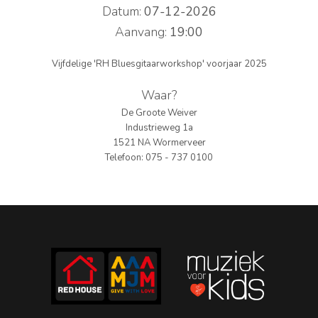
Datum:
07-12-2026
PERS
Aanvang:
19:00
COLUMNS
Vijfdelige 'RH Bluesgitaarworkshop' voorjaar 2025
MEDIA
Waar?
De Groote Weiver
NIEUWS
Industrieweg 1a
1521 NA Wormerveer
GEAR
Telefoon: 075 - 737 0100
PRESSKIT
CONTACT