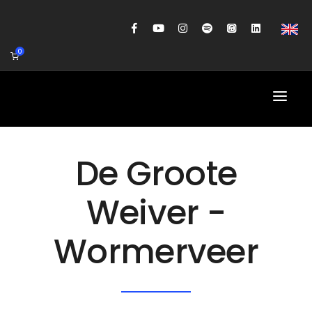
0
HOME
De Groote
AGENDA
Weiver -
BIOGRAFIE
Wormerveer
GITAARWORKSHOP
BANDCOACHING
SHOP