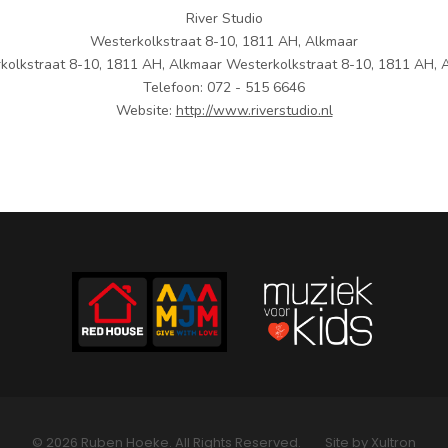
River Studio
Westerkolkstraat 8-10, 1811 AH, Alkmaar
kolkstraat 8-10, 1811 AH, Alkmaar Westerkolkstraat 8-10, 1811 AH, 
Telefoon: 072 - 515 6646
Website:
http://www.riverstudio.nl
© 2026 Ruben Hoeke. All Rights Reserved.
Site by Xultron