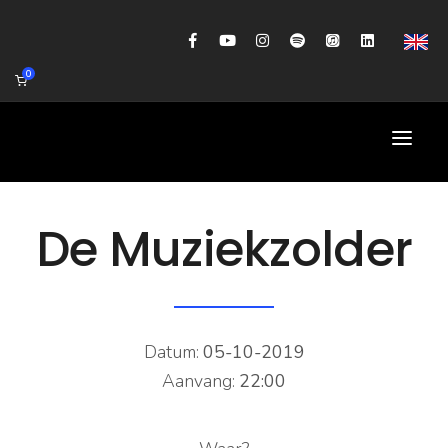
0
HOME
De Muziekzolder
AGENDA
BIOGRAFIE
GITAARWORKSHOP
Datum:
05-10-2019
Aanvang:
22:00
BANDCOACHING
SHOP