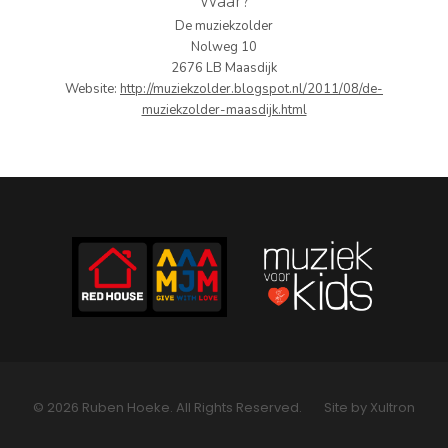
Waar?
PERS
De muziekzolder
Nolweg 10
2676 LB Maasdijk
COLUMNS
Website:
http://muziekzolder.blogspot.nl/2011/08/de-
muziekzolder-maasdijk.html
MEDIA
NIEUWS
GEAR
PRESSKIT
CONTACT
© 2026 Ruben Hoeke. All Rights Reserved.
Site by Xultron