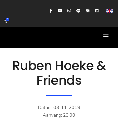
0
HOME
Ruben Hoeke &
AGENDA
Friends
BIOGRAFIE
GITAARWORKSHOP
BANDCOACHING
Datum:
03-11-2018
SHOP
Aanvang:
23:00