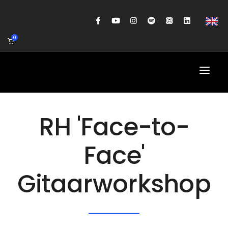
0
HOME
RH 'Face-to-
AGENDA
Face'
BIOGRAFIE
Gitaarworkshop
GITAARWORKSHOP
BANDCOACHING
SHOP