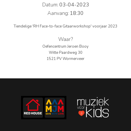
Datum:
03-04-2023
PERS
Aanvang:
18:30
COLUMNS
Tiendelige 'RH Face-to-face Gitaarworkshop' voorjaar 2023
MEDIA
Waar?
Oefencentrum Jeroen Booy
NIEUWS
Witte Paardweg 30
1521 PV Wormerveer
GEAR
PRESSKIT
CONTACT