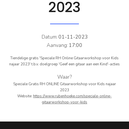
2023
PERS
COLUMNS
MEDIA
Datum:
01-11-2023
Aanvang:
17:00
NIEUWS
Tiendelige gratis 'Speciale RH Online Gitaarworkshop voor Kids
GEAR
najaar 2023' t.b.v. doelgroep 'Geef een gitaar aan een Kind'-acties
PRESSKIT
Waar?
Speciale Gratis RH ONLINE Gitaarworkshop voor Kids najaar
CONTACT
2023
Website:
https://www.rubenhoeke.com/speciale-online-
gitaarworkshop-voor-kids