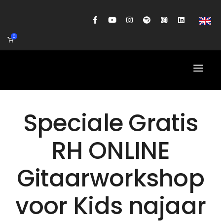
0
HOME
Speciale Gratis
AGENDA
RH ONLINE
BIOGRAFIE
Gitaarworkshop
GITAARWORKSHOP
BANDCOACHING
voor Kids najaar
SHOP