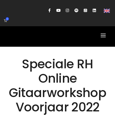
0
HOME
Speciale RH
AGENDA
Online
BIOGRAFIE
Gitaarworkshop
GITAARWORKSHOP
BANDCOACHING
Voorjaar 2022
SHOP