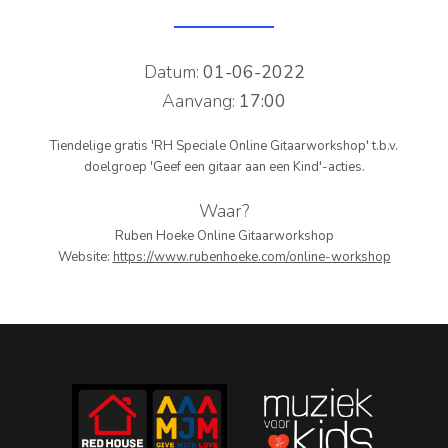
PERS
Datum:
01-06-2022
COLUMNS
Aanvang:
17:00
MEDIA
Tiendelige gratis 'RH Speciale Online Gitaarworkshop' t.b.v.
NIEUWS
doelgroep 'Geef een gitaar aan een Kind'-acties.
GEAR
Waar?
Ruben Hoeke Online Gitaarworkshop
PRESSKIT
Website:
https://www.rubenhoeke.com/online-workshop
CONTACT